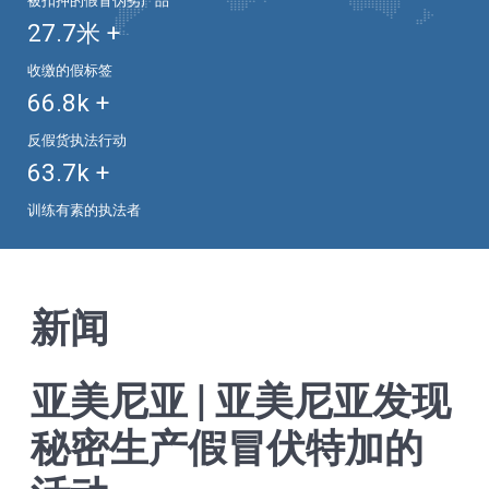
被扣押的假冒伪劣产品
27.7
米 +
收缴的假标签
66.8
k +
反假货执法行动
63.7
k +
训练有素的执法者
新闻
亚美尼亚 | 亚美尼亚发现
秘密生产假冒伏特加的