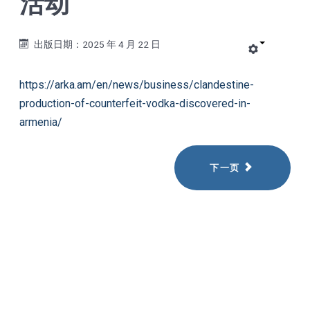
活动
出版日期：2025 年 4 月 22 日
https://arka.am/en/news/business/clandestine-
production-of-counterfeit-vodka-discovered-in-
armenia/
下一页